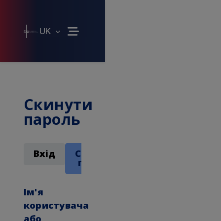
ПЕРЕЙТИ ДО ОСНОВНОГО
UK
(Abre en cuadro de diálogo)
Скинути
пароль
Основні вкладки
Вхід
Скинути
пароль
Ім'я
користувача
або