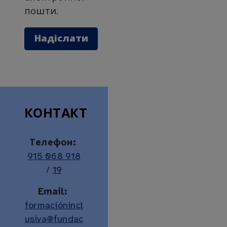
пошти.
КОНТАКТ
Телефон:
(número de teléfono)
915 068 918
/
19
Email:
formaciónincl
usiva@fundac