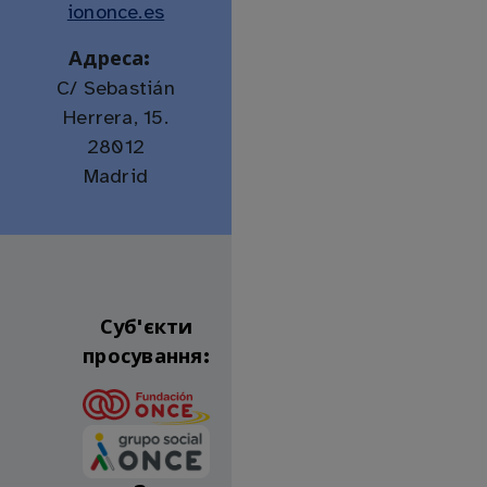
iononce.es
Адреса:
C/ Sebastián
Herrera, 15.
28012
Madrid
Суб'єкти
просування: