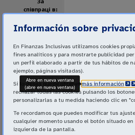
За
співпраці в:
Información sobre privaci
En Finanzas Inclusivas utilizamos cookies propi
fines analíticos y para mostrarte publicidad pe
un perfil elaborado a partir de tus hábitos de 
За умови
ejemplo, páginas visitadas).
співфінансування:
Abre en nueva ventana
(Abr
(
Si lo desea puede obtener
más información
(abre en nueva ventana)
rechazar todas las cookies pulsando los botones
personalizarlas a tu medida haciendo clic en "c
Міжнародні
партнери:
Te recordamos que puedes modificar tus ajuste
cualquier momento usando el botón situado en l
izquierda de la pantalla.