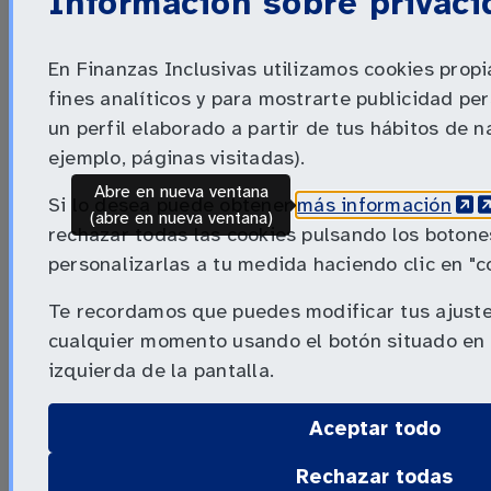
Información sobre privaci
de:
En Finanzas Inclusivas utilizamos cookies propi
fines analíticos y para mostrarte publicidad pe
un perfil elaborado a partir de tus hábitos de 
ejemplo, páginas visitadas).
Abre en nueva ventana
(Abr
(
Si lo desea puede obtener
más información
Con la co-
(abre en nueva ventana)
rechazar todas las cookies pulsando los botones
financiación:
personalizarlas a tu medida haciendo clic en "c
Te recordamos que puedes modificar tus ajuste
cualquier momento usando el botón situado en l
Socios
izquierda de la pantalla.
internacionales:
Aceptar todo
Rechazar todas