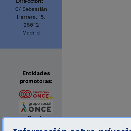
Dirección:
C/ Sebastián
Herrera, 15.
28012
Madrid
Entidades
promotoras:
Con la
colaboración