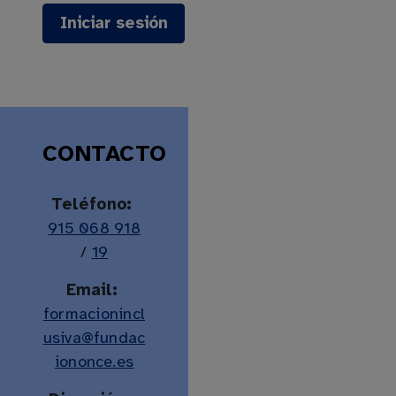
CONTACTO
Teléfono:
(número de teléfono)
915 068 918
/
19
Email:
formacionincl
usiva@fundac
iononce.es